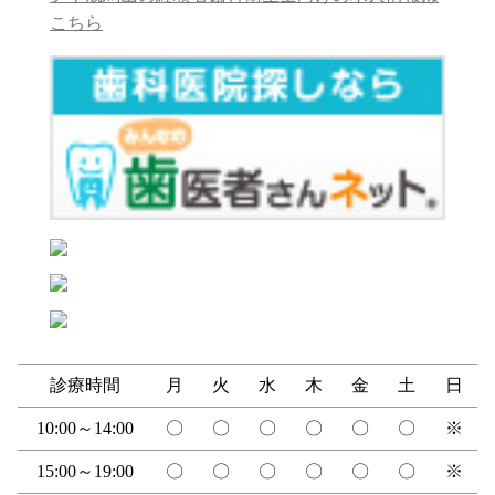
診療時間
月
火
水
木
金
土
日
10:00～14:00
〇
〇
〇
〇
〇
〇
※
15:00～19:00
〇
〇
〇
〇
〇
〇
※